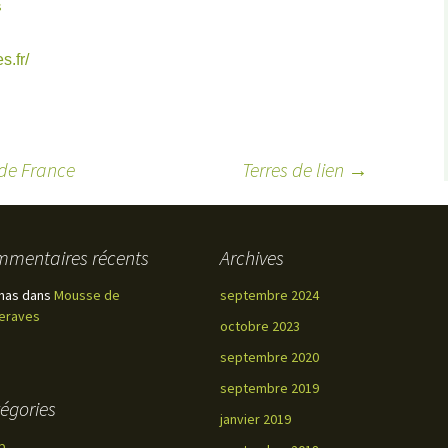
s
.fr/
 de France
Terres de lien
→
mentaires récents
Archives
mas
dans
Mousse de
septembre 2024
eraves
octobre 2023
septembre 2020
septembre 2019
égories
janvier 2019
p