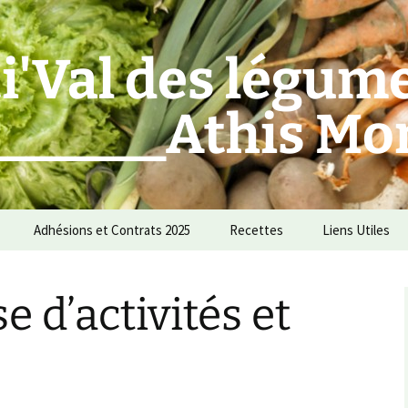
i'Val des légum
_______Athis Mo
Adhésions et Contrats 2025
Recettes
Liens Utiles
des Amapiens !
Amap
 d’activités et
Sites de recettes