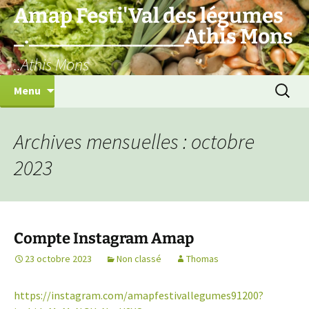
Aller
Amap Festi'Val des légumes
au
_._______________Athis Mons
contenu
..Athis Mons
Recherc
Menu
Archives mensuelles : octobre
2023
Compte Instagram Amap
23 octobre 2023
Non classé
Thomas
https://instagram.com/amapfestivallegumes91200?