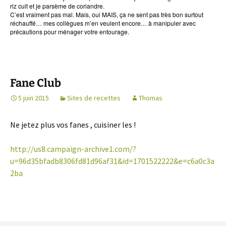
riz cuit et je parsème de coriandre.
C’est vraiment pas mal. Mais, oui MAIS, ça ne sent pas très bon surtout
réchauffé… mes collègues m’en veulent encore… à manipuler avec
précautions pour ménager votre entourage.
Fane Club
5 juin 2015
Sites de recettes
Thomas
Ne jetez plus vos fanes , cuisiner les !
http://us8.campaign-archive1.com/?
u=96d35bfadb8306fd81d96af31&id=1701522222&e=c6a0c3a
2ba