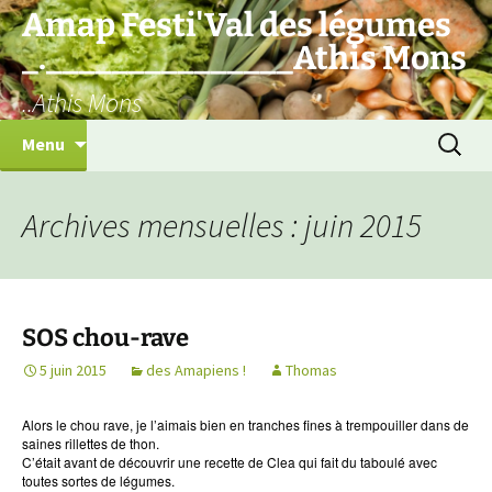
Aller
Amap Festi'Val des légumes
au
_._______________Athis Mons
contenu
..Athis Mons
Recherc
Menu
Archives mensuelles : juin 2015
SOS chou-rave
5 juin 2015
des Amapiens !
Thomas
Alors le chou rave, je l’aimais bien en tranches fines à trempouiller dans de
saines rillettes de thon.
C’était avant de découvrir une recette de Clea qui fait du taboulé avec
toutes sortes de légumes.