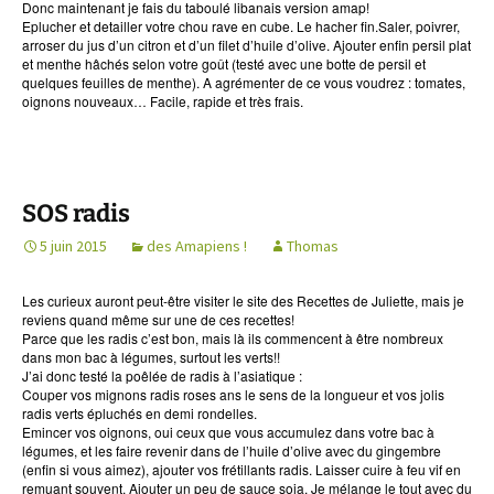
Donc maintenant je fais du taboulé libanais version amap!
Eplucher et detailler votre chou rave en cube. Le hacher fin.Saler, poivrer,
arroser du jus d’un citron et d’un filet d’huile d’olive. Ajouter enfin persil plat
et menthe hâchés selon votre goût (testé avec une botte de persil et
quelques feuilles de menthe). A agrémenter de ce vous voudrez : tomates,
oignons nouveaux… Facile, rapide et très frais.
SOS radis
5 juin 2015
des Amapiens !
Thomas
Les curieux auront peut-être visiter le site des Recettes de Juliette, mais je
reviens quand même sur une de ces recettes!
Parce que les radis c’est bon, mais là ils commencent à être nombreux
dans mon bac à légumes, surtout les verts!!
J’ai donc testé la poêlée de radis à l’asiatique :
Couper vos mignons radis roses ans le sens de la longueur et vos jolis
radis verts épluchés en demi rondelles.
Emincer vos oignons, oui ceux que vous accumulez dans votre bac à
légumes, et les faire revenir dans de l’huile d’olive avec du gingembre
(enfin si vous aimez), ajouter vos frétillants radis. Laisser cuire à feu vif en
remuant souvent. Ajouter un peu de sauce soja. Je mélange le tout avec du