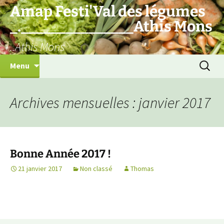
Aller
Amap Festi'Val des légumes
au
_._______________Athis Mons
contenu
..Athis Mons
Recherc
Menu
Archives mensuelles : janvier 2017
Bonne Année 2017 !
21 janvier 2017
Non classé
Thomas