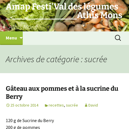
Aller
Amap Festi'Val des légumes
au
_._______________Athis Mons
contenu
..Athis Mons
Recherc
Menu
Archives de catégorie : sucrée
Gâteau aux pommes et à la sucrine du
Berry
25 octobre 2014
recettes
,
sucrée
David
120 g de Sucrine du Berry
200 g de pommes