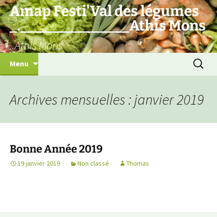
Aller
Amap Festi'Val des légumes
au
_._______________Athis Mons
contenu
..Athis Mons
Recherc
Menu
Archives mensuelles : janvier 2019
Bonne Année 2019
19 janvier 2019
Non classé
Thomas