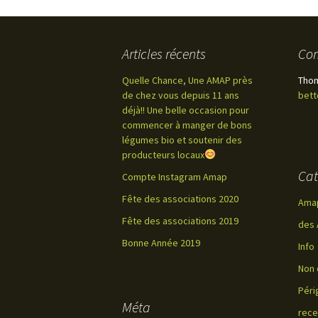
Articles récents
Com
Quelle Chance, Une AMAP près
Tho
de chez vous depuis 11 ans
bett
déjà!! Une belle occasion pour
commencer à manger de bons
légumes bio et soutenir des
producteurs locaux
Cat
Compte Instagram Amap
Fête des associations 2020
Ama
Fête des associations 2019
des 
Bonne Année 2019
Info
Non 
Péri
Méta
rece