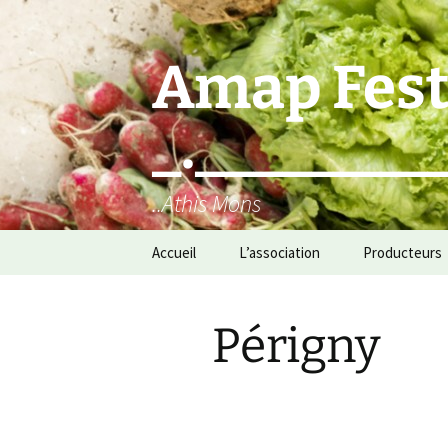
Aller
au
contenu
Amap Fest
_.________
..Athis Mons
Accueil
L’association
Producteurs
Périgny