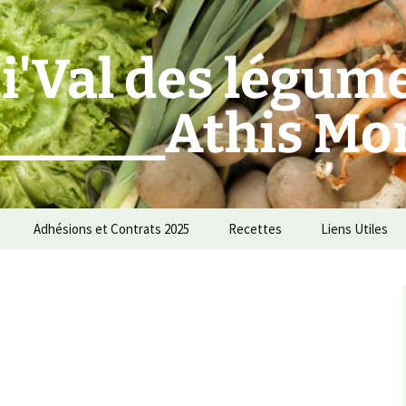
i'Val des légum
_______Athis Mo
Adhésions et Contrats 2025
Recettes
Liens Utiles
des Amapiens !
Amap
Sites de recettes