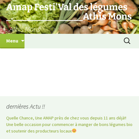
Aller
Amap Festi'Val des légumes
au
_._______________Athis Mons
contenu
..Athis Mons
Recherc
Menu
dernières Actu !!
Quelle Chance, Une AMAP près de chez vous depuis 11 ans déjà!!
Une belle occasion pour commencer à manger de bons légumes bio
et soutenir des producteurs locaux